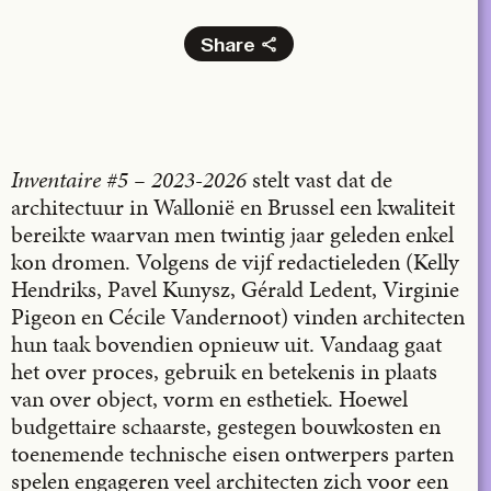
Share
Facebook
X
LinkedIn
Inventaire #5 – 2023-2026
stelt vast dat de
Email
architectuur in Wallonië en Brussel een kwaliteit
bereikte waarvan men twintig jaar geleden enkel
kon dromen. Volgens de vijf redactieleden (Kelly
Hendriks, Pavel Kunysz, Gérald Ledent, Virginie
Pigeon en Cécile Vandernoot) vinden architecten
hun taak bovendien opnieuw uit. Vandaag gaat
het over proces, gebruik en betekenis in plaats
van over object, vorm en esthetiek. Hoewel
budgettaire schaarste, gestegen bouwkosten en
toenemende technische eisen ontwerpers parten
spelen engageren veel architecten zich voor een