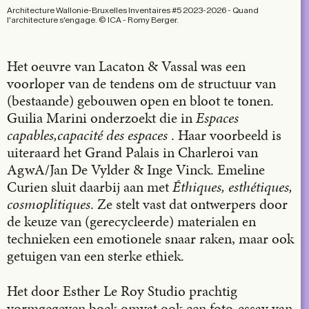
Architecture Wallonie-Bruxelles Inventaires #5 2023-2026 - Quand
l'architecture s'engage. © ICA - Romy Berger.
Het oeuvre van Lacaton & Vassal was een
voorloper van de tendens om de structuur van
(bestaande) gebouwen open en bloot te tonen.
Guilia Marini onderzoekt die in
Espaces
capables,capacité des espaces
. Haar voorbeeld is
uiteraard het Grand Palais in Charleroi van
AgwA/Jan De Vylder & Inge Vinck. Emeline
Curien sluit daarbij aan met
Éthiques, esthétiques,
cosmoplitiques
. Ze stelt vast dat ontwerpers door
de keuze van (gerecycleerde) materialen en
technieken een emotionele snaar raken, maar ook
getuigen van een sterke ethiek.
Het door Esther Le Roy Studio prachtig
vormgegeven boek omvat ook een foto-essay van