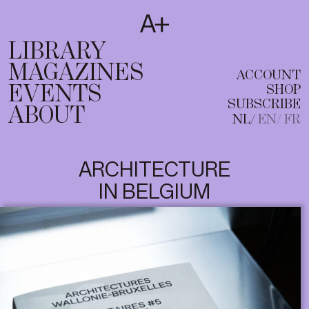
SUBSCRIBE
T
NL
EN
FR
LIBRARY
MAGAZINES
ACCOUNT
EVENTS
SHOP
SUBSCRIBE
ABOUT
NL
EN
FR
ARCHITECTURE
IN BELGIUM