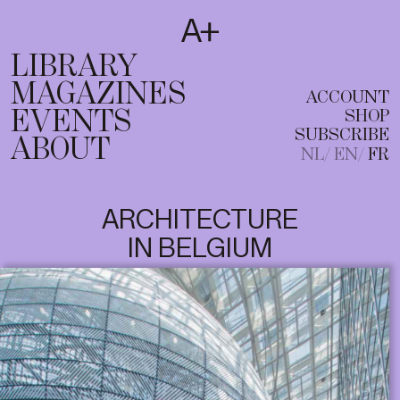
SUBSCRIBE
T
NL
EN
FR
LIBRARY
MAGAZINES
ACCOUNT
EVENTS
SHOP
SUBSCRIBE
ABOUT
NL
EN
FR
ARCHITECTURE
IN BELGIUM