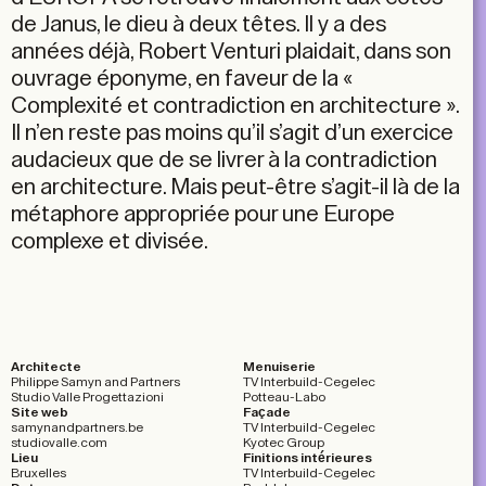
de Janus, le dieu à deux têtes. Il y a des
années déjà, Robert Venturi plaidait, dans son
ouvrage éponyme, en faveur de la «
Complexité et contradiction en architecture ».
Il n’en reste pas moins qu’il s’agit d’un exercice
audacieux que de se livrer à la contradiction
en architecture. Mais peut-être s’agit-il là de la
métaphore appropriée pour une Europe
complexe et divisée.
Architecte
Menuiserie
Philippe Samyn and Partners
TV Interbuild-Cegelec
Studio Valle Progettazioni
Potteau-Labo
Site web
Façade
samynandpartners.be
TV Interbuild-Cegelec
studiovalle.com
Kyotec Group
Lieu
Finitions intérieures
Bruxelles
TV Interbuild-Cegelec