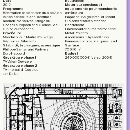
Date
Beddeleem
2016
Matériaux spéciaux et
Programme
équipements pour menuiserie
Rénovation et extension du bloc A de
extérieure
la Résidence Palace, destiné à
Façades : Belgo Metal et Tosoni
accueillir le nouveau siège du
Cloisons et faux plafonds :
Conseil européen et du Conseil de
Beddeleem
l’Union européenne
Finitions intérieures : ferronnerie
Procédure
Metal Projects
Marché public Maître d’ouvrage
Ascenseurs : ThyssenKrupp
Régie des Bâtiments
Panneaux photovoltaïques : Issol
Stabilité, techniques, acoustique
Surface
Philippe Samyn and Partners
70 646 m²
Buro Happold
Budget
Gros œuvre phase 1
240 000 000 € (valeur 2004)
TV Valen-Dewaele
Gros œuvre phase 2
TV Interbuild-Cegelec
Jan De Nul