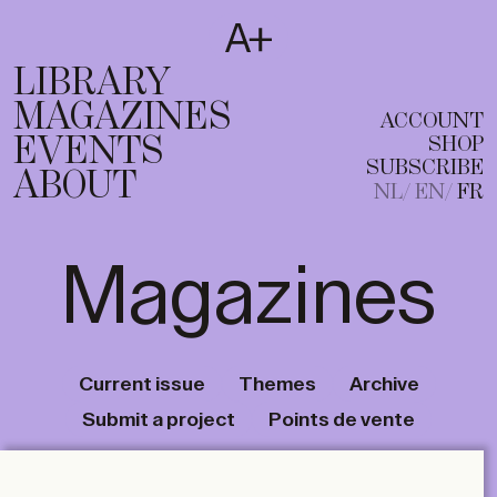
SUBSCRIBE
T
NL
EN
FR
LIBRARY
MAGAZINES
ACCOUNT
EVENTS
SHOP
SUBSCRIBE
ABOUT
NL
EN
FR
Magazines
Current issue
Themes
Archive
Submit a project
Points de vente