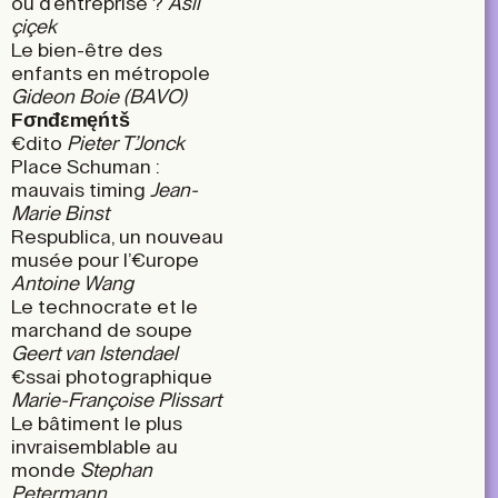
ou d’entreprise ?
Aslı
çiçek
Le bien-être des
enfants en métropole
Gideon Boie (BAVO)
Fσnđεmęńtš
€dito
Pieter T’Jonck
Place Schuman :
mauvais timing
Jean-
Marie Binst
Respublica, un nouveau
musée pour l’€urope
Antoine Wang
Le technocrate et le
marchand de soupe
Geert van Istendael
€ssai photographique
Marie-Françoise Plissart
Le bâtiment le plus
invraisemblable au
monde
Stephan
Petermann