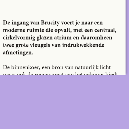
X
LinkedIn
Email
De ingang van Brucity voert je naar een
moderne ruimte die opvalt, met een centraal,
cirkelvormig glazen atrium en daaromheen
twee grote vleugels van indrukwekkende
afmetingen.
De binnenkoer, een bron van natuurlijk licht
maar ook de ruggengraat van het gebouw, biedt
toegang tot twee glazen liften die je in een
oogwenk naar het dak brengen, vanwaar je een
verbazingwekkend uitzicht over de stad hebt.