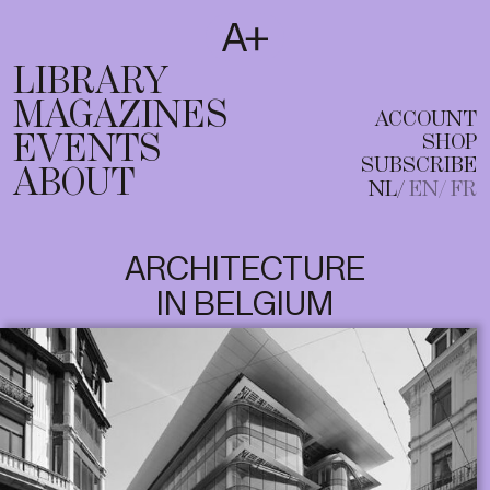
SUBSCRIBE
T
NL
EN
FR
LIBRARY
MAGAZINES
ACCOUNT
EVENTS
SHOP
SUBSCRIBE
ABOUT
NL
EN
FR
ARCHITECTURE
IN BELGIUM