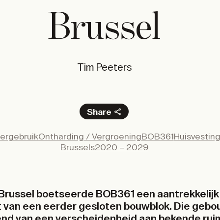
Brussel
Tim Peeters
Share
Facebook
ergebruik
Ontharding / Vergroening
BOB361
Huisvestin
X
Brussels
2020 – 2029
LinkedIn
Email
n Brussel boetseerde BOB361 een aantrekkelij
rt van een eerder gesloten bouwblok. Die geb
end van een verscheidenheid aan bekende ruim