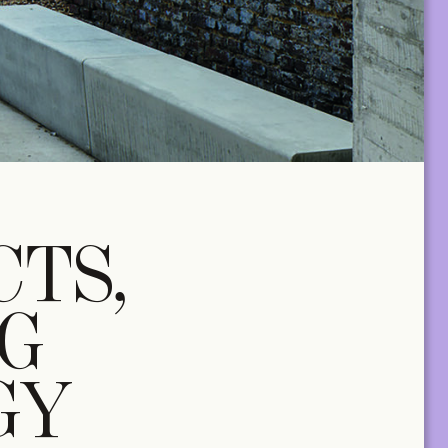
CTS,
G
GY