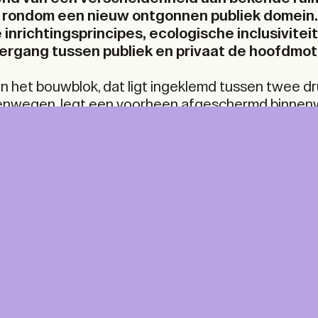
en rondom een nieuw ontgonnen publiek domein
nrichtingsprincipes, ecologische inclusivitei
rgang tussen publiek en privaat de hoofdmot
 het bouwblok, dat ligt ingeklemd tussen twee d
wegen, legt een voorheen afgeschermd binnenw
ijden met een nieuw voetgangersdomein. Hierdoor
e (semi)publieke luwte waarbinnen voor- en ach
aar te onderscheiden zijn. Dat maakt de nieuwe ruim
maar juist waar nieuwe toegankelijkheid raakt aan r
NT &
A+ MORE
aan verrassende (en ook beloftevolle) ontmoetin
ITAL
A Print & Digital subscription, p
for every TA+LK.
For A+ aficionados.
ine access to the A+ Library
ne at home, five times a year.