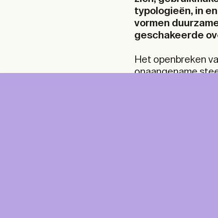
typologieën, in 
vormen duurzame i
geschakeerde ove
Het openbreken van
onaangename steen
het blok te doorsn
nieuwe en aangenam
altijd meer van elk
moeilijk leesbaar, 
DIGITAL
PRI
achtertuinen ontst
en nieuw.
DIG
Unlimited online access to the A+ Library.
Student: for students, researchers and
interns.
Unlimited onl
Institution: for libraries, schools and
and A+ Magazi
institutions with multiple readers.