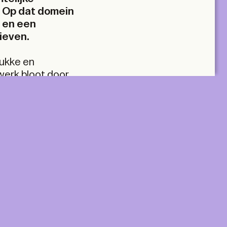
. Op dat domein
t en een
ieven.
rukke en
erk bloot door
 ontstaat een
terkanten niet
te plaatselijk
estruimten en
A+ MANY
gen tussen oud
lus two tickets
Two Print & Digital subscriptions, plus twenty
tickets to be used across all TA+LKS.
For architectural practices and teams.