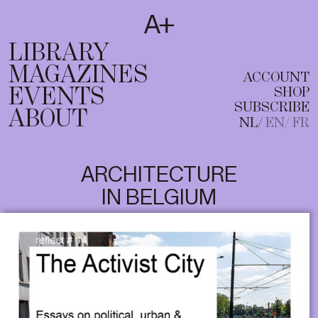
SUBSCRIBE
T
NL
EN
FR
LIBRARY
MAGAZINES
ACCOUNT
EVENTS
SHOP
SUBSCRIBE
ABOUT
NL
EN
FR
ARCHITECTURE
IN BELGIUM