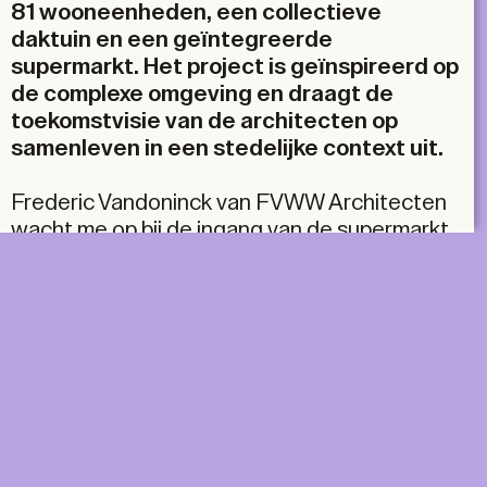
81 wooneenheden, een collectieve
daktuin en een geïntegreerde
supermarkt. Het project is geïnspireerd op
de complexe omgeving en draagt de
toekomstvisie van de architecten op
samenleven in een stedelijke context uit.
Frederic Vandoninck van FVWW Architecten
wacht me op bij de ingang van de supermarkt,
voor de herkenbare wit-groen gestreepte
façade van het Zilverkwartier. Het is een
grijze, winderige dag. Af en toe breekt de zon
door de wolken en licht een deel van de
witgeglazuurde gevel even op. Aan de
overkant van de straat torenen enkele
fabrieksgebouwen boven ons uit. Ze doen
denken aan de foto’s van Hilla en Bernd
Becher, waarop industriële gebouwen scherp