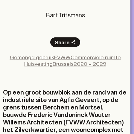
Bart Tritsmans
Share
Facebook
Gemengd gebruik
FVWW
Commerciële ruimte
X
Huisvesting
Brussels
2020 – 2029
LinkedIn
Email
Op een groot bouwblok aan de rand van de
industriële site van Agfa Gevaert, op de
grens tussen Berchem en Mortsel,
bouwde Frederic Vandoninck Wouter
Willems Architecten (FVWW Architecten)
het Zilverkwartier, een wooncomplex met