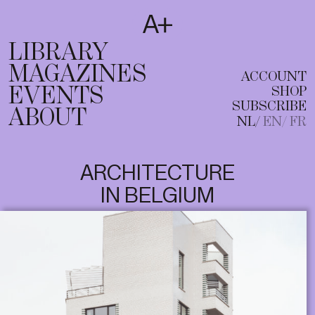
SUBSCRIBE
T
NL
EN
FR
LIBRARY
MAGAZINES
ACCOUNT
EVENTS
SHOP
SUBSCRIBE
ABOUT
NL
EN
FR
ARCHITECTURE
IN BELGIUM