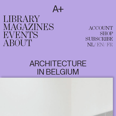
SUBSCRIBE
T
NL
EN
FR
LIBRARY
MAGAZINES
ACCOUNT
EVENTS
SHOP
SUBSCRIBE
ABOUT
NL
EN
FR
ARCHITECTURE
IN BELGIUM