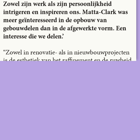
Zowel zijn werk als zijn persoonlijkheid
intrigeren en inspireren ons. Matta-Clark was
meer geïnteresseerd in de opbouw van
gebouwdelen dan in de afgewerkte vorm. Een
interesse die we delen.’
“Zowel in renovatie- als in nieuwbouwprojecten
is de esthetiek van het raffinement en de ruwheid
tijdens de ruwbouwfase poëtischer dan de
afgewerkte toestand. De letterlijke ontledingen,
ontmantelingen en uitsnijdingen van Matta-Clark
waarbij perspectieven en lichtinvallen werden
gegenereerd, vormen ook een grote inspiratie.
Zijn werk is achterliggend steeds aanwezig
wanneer we ontwerpen en we gebruiken het vaak
als referentie.