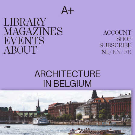
SUBSCRIBE
T
NL
EN
FR
LIBRARY
MAGAZINES
ACCOUNT
EVENTS
SHOP
SUBSCRIBE
ABOUT
NL
EN
FR
ARCHITECTURE
IN BELGIUM