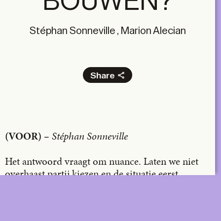
BOUWEN?
Stéphan Sonneville , Marion Alecian
Share
Facebook
X
LinkedIn
Stéphan Sonneville
Email
(VOOR) –
Het antwoord vraagt om nuance. Laten we niet
overhaast partij kiezen en de situatie eerst
analyseren.