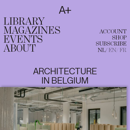
SUBSCRIBE
T
NL
EN
FR
LIBRARY
MAGAZINES
ACCOUNT
EVENTS
SHOP
SUBSCRIBE
ABOUT
NL
EN
FR
ARCHITECTURE
IN BELGIUM