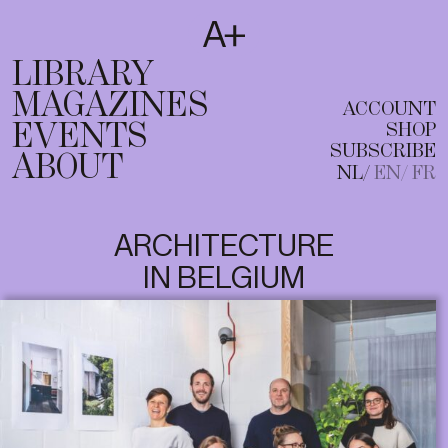
SUBSCRIBE
T
NL
EN
FR
LIBRARY
MAGAZINES
ACCOUNT
EVENTS
SHOP
SUBSCRIBE
ABOUT
NL
EN
FR
ARCHITECTURE
IN BELGIUM