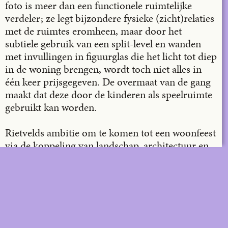
foto is meer dan een functionele ruimtelijke
verdeler; ze legt bijzondere fysieke (zicht)relaties
met de ruimtes eromheen, maar door het
subtiele gebruik van een split-level en wanden
met invullingen in figuurglas die het licht tot diep
in de woning brengen, wordt toch niet alles in
één keer prijsgegeven. De overmaat van de gang
maakt dat deze door de kinderen als speelruimte
gebruikt kan worden.
Rietvelds ambitie om te komen tot een woonfeest
via de koppeling van landschap, architectuur en
meubelontwerp, vinden we erg inspirerend voor
onze eigen ontwerppraktijk. Binnen de vaak
noodzakelijke compactheid die de stedelijke
context ons doorgaans oplegt, moeten wij
immers oefenen om via kleine gebaren naar
genereuze momenten te zoeken. In onze