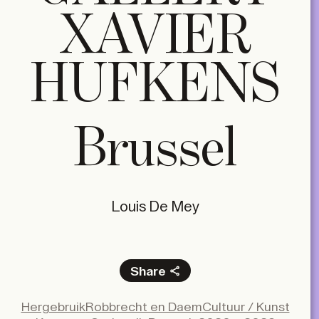
XAVIER
HUFKENS
Brussel
Louis De Mey
Share
Facebook
Hergebruik
Robbrecht en Daem
Cultuur / Kunst
X