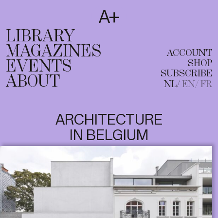
SUBSCRIBE
T
NL
EN
FR
LIBRARY
MAGAZINES
ACCOUNT
EVENTS
SHOP
SUBSCRIBE
ABOUT
NL
EN
FR
ARCHITECTURE
IN BELGIUM