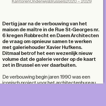
Kantoren
Onderwijs
Brussels
2020 – 2029
LinkedIn
Email
Dertig jaar na de verbouwing van het
maison de maître in de Rue St-Georges nr.
6 kregen Robbrecht en Daem Architecten
de vraag om opnieuw samen te werken
met galeriehouder Xavier Hufkens.
Ditmaal betrof het een wezenlijk nieuw
volume dat de galerie verder op de kaart
zet in Brussel en ver daarbuiten.
De verbouwing begin jaren 1990 was een
iconisch project voor het architectenbureau,
dat ze realiseerden in samenwerking met
Marie-José Van Hee. Het resultaat was een
messcherpe dissectie van het bestaande