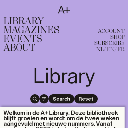
SUBSCRIBE
T
NL
EN
FR
LIBRARY
MAGAZINES
ACCOUNT
EVENTS
SHOP
SUBSCRIBE
ABOUT
NL
EN
FR
Library
Search
Reset
Welkom in de A+ Library. Deze bibliotheek
blijft groeien en wordt om de twee weken
aangevuld met nieuwe nummers. Vanaf