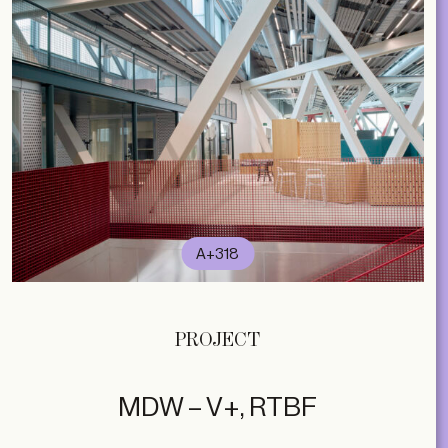
A+318
PROJECT
MDW – V+, RTBF