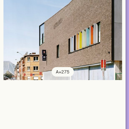
A+275