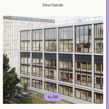
Eline Dehullu
A+318