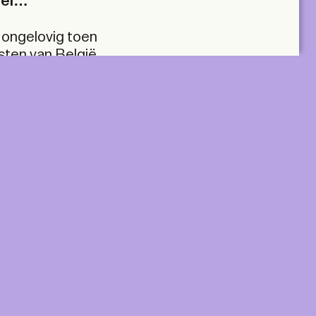
fel…
 ongelovig toen
sten van België
g aankondigde.
elke andere stad
l worden
lke Europese
rt te zetten.
A+ MANY
lus two tickets
Two Print & Digital subscriptions, plus twenty
tickets to be used across all TA+LKS.
For architectural practices and teams.