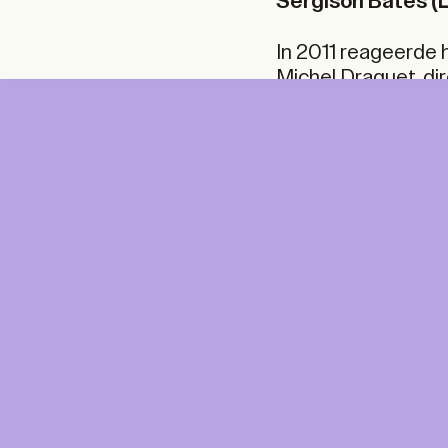
Sergison Bates (L
In 2011 reageerde 
Michel Draguet, di
(KMSKB), de sluitin
Aangezien Brussel 
ook en het land bar
bewaard, leek dit a
metropool zich inze
DIGITAL
PRI
DIG
Unlimited online access to the A+ Library.
Student: for students, researchers and
interns.
Unlimited onl
Institution: for libraries, schools and
and A+ Magazi
institutions with multiple readers.