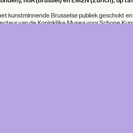
onden), noA (Brussel) en EM2N (Zürich), op ta
het kunstminnende Brusselse publiek geschokt en
recteur van de Koninklijke Musea voor Schone Kun
g van de moderne kunstcollectie van zijn instellin
meer kunstenaars per vierkante meter telt dan w
st van de topcollecties die achter slot en grende
bsoluut onbegrijpelijk – en vooral kortzichtig, nu e
t voor cultuur als een manier om zichzelf op de kaa
NT &
A+ MORE
ITAL
A Print & Digital subscription, p
for every TA+LK.
For A+ aficionados.
ine access to the A+ Library
ne at home, five times a year.