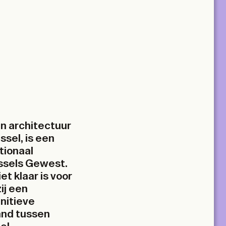
en architectuur
ssel, is een
tionaal
ssels Gewest.
t klaar is voor
ij een
nitieve
and tussen