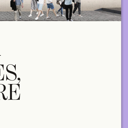
–
S,
RE