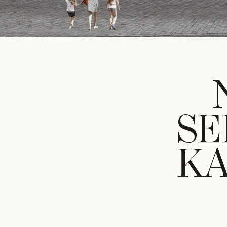
SE
KA