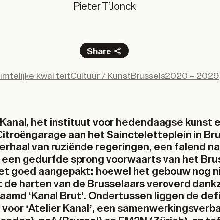
Pieter T’Jonck
Share
Facebook
imtelijke kwaliteit
Cultuur / Kunst
Brussels
2020 – 2029
X
LinkedIn
Email
Kanal, het instituut voor hedendaagse kunst 
Citroëngarage aan het Saincteletteplein in Bru
verhaal van ruziënde regeringen, een falend na
een gedurfde sprong voorwaarts van het Bru
et goed aangepakt: hoewel het gebouw nog nie
t de harten van de Brusselaars veroverd dankz
aamd ‘Kanal Brut’. Ondertussen liggen de defi
 voor ‘Atelier Kanal’, een samenwerkingsverb