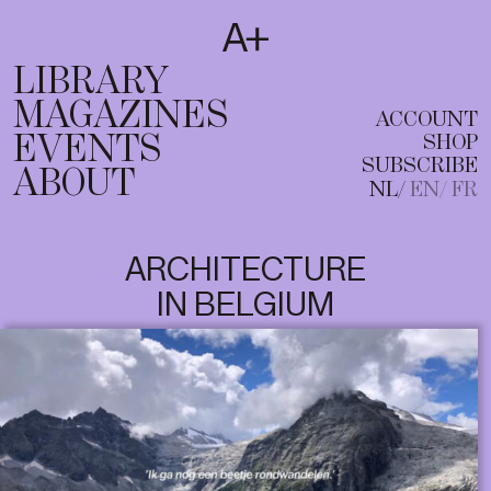
SUBSCRIBE
T
NL
EN
FR
LIBRARY
MAGAZINES
ACCOUNT
EVENTS
SHOP
SUBSCRIBE
ABOUT
NL
EN
FR
ARCHITECTURE
IN BELGIUM