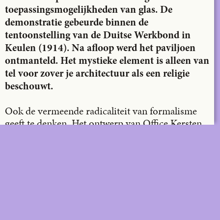
toepassingsmogelijkheden van glas. De
demonstratie gebeurde binnen de
tentoonstelling van de Duitse Werkbond in
Keulen (1914). Na afloop werd het paviljoen
ontmanteld. Het mystieke element is alleen van
tel voor zover je architectuur als een religie
beschouwt.
Ook de vermeende radicaliteit van formalisme
geeft te denken. Het ontwerp van Office Kersten
Geers David Van Severen voor de bibliotheek
van Sint-Martens-Latem (2023) werpt de vraag
op wat er dan precies zo radicaal is: het gebruik
van een geometrische vorm of de ontbrekende
relatie met de context. De bibliotheek staat zo
dicht bij het naastliggende schooltje dat hij lijkt te
anticiperen op de afbraak ervan. In de fotografie