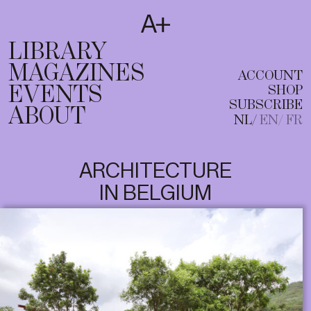
SUBSCRIBE
T
NL
EN
FR
LIBRARY
MAGAZINES
ACCOUNT
EVENTS
SHOP
SUBSCRIBE
ABOUT
NL
EN
FR
ARCHITECTURE
IN BELGIUM