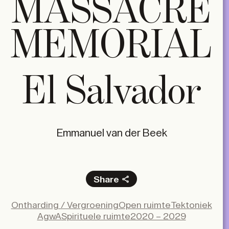
MASSACRE
MEMORIAL
El Salvador
Emmanuel van der Beek
Share
Facebook
Ontharding / Vergroening
Open ruimte
Tektoniek
X
AgwA
Spirituele ruimte
2020 – 2029
LinkedIn