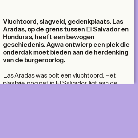
Email
Vluchtoord, slagveld, gedenkplaats. Las
Aradas, op de grens tussen El Salvador en
Honduras, heeft een bewogen
geschiedenis. Agwa ontwierp een plek die
onderdak moet bieden aan de herdenking
van de burgeroorlog.
Las Aradas was ooit een vluchtoord. Het
plaatsje, nog net in El Salvador, ligt aan de
Sumpul, de rivier die de grens met Honduras
vormt. Eind jaren 1970 was El Salvador in de
greep van een burgeroorlog. Het
Salvadoraanse leger en paramilitaire groepen
zaten burgers op de hielen van wie ze
betrokkenheid bij het verzet vermoedden, ook
in Las Aradas. Veilig bleek het vluchtoord niet.