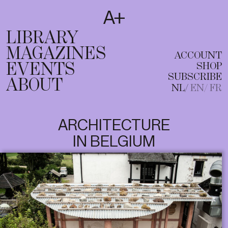
SUBSCRIBE
T
NL
EN
FR
LIBRARY
MAGAZINES
ACCOUNT
EVENTS
SHOP
SUBSCRIBE
ABOUT
NL
EN
FR
ARCHITECTURE
IN BELGIUM