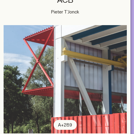
ACB
Pieter T’Jonck
A+289