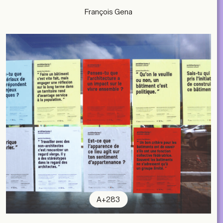
François Gena
A+283