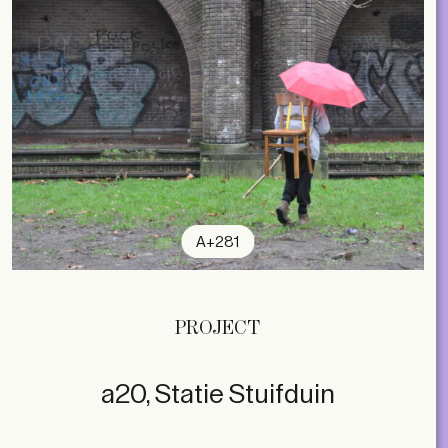
A+281
PROJECT
a20, Statie Stuifduin