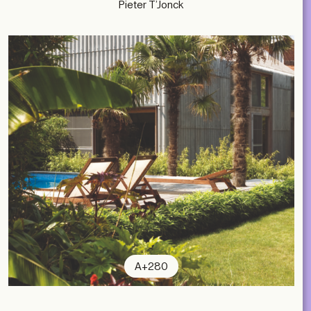
Pieter T’Jonck
subscribe
ACCOUNT
SHOP
SUBSCRIBE
LIBRARY
NL
EN
FR
MAGAZINES
EVENTS
Contact
ABOUT
A+280
2026 © A+ Architects in Belgium
Conditions générales de vente
Politique de confidentialité