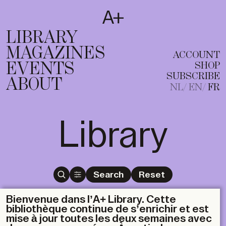
SUBSCRIBE
T
NL
EN
FR
LIBRARY
MAGAZINES
ACCOUNT
EVENTS
SHOP
SUBSCRIBE
ABOUT
NL
EN
FR
Library
Search
Reset
Bienvenue dans l’A+ Library. Cette
bibliothèque continue de s’enrichir et est
mise à jour toutes les deux semaines avec