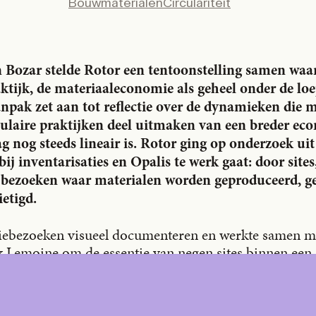
Bouwmaterialen
Circulariteit
X
LinkedIn
Email
 Bozar stelde Rotor een tentoonstelling samen waari
aktijk, de materiaaleconomie als geheel onder de lo
npak zet aan tot reflectie over de dynamieken die 
culaire praktijken deel uitmaken van een breder ec
g nog steeds lineair is. Rotor ging op onderzoek uit
j inventarisaties en Opalis te werk gaat: door sites
 bezoeken waar materialen worden geproduceerd, g
ietigd.
tiebezoeken visueel documenteren en werkte samen m
 Lemoine om de essentie van negen sites binnen een 
r rond Brussel vast te leggen. De nauwkeurige select
oductiecircuits van bouwmaterialen.