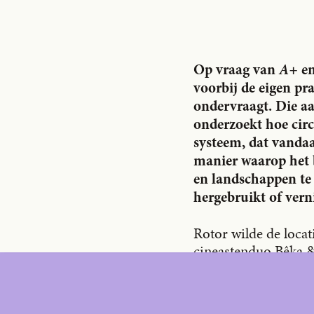
Op vraag van
A+
en
voorbij de eigen pr
ondervraagt. Die aa
onderzoekt hoe cir
systeem, dat vandaa
manier waarop het bi
en landschappen te
hergebruikt of vern
Rotor wilde de loca
cineastenduo Bêka &
tweehonderd kilomete
nadenken over de pr