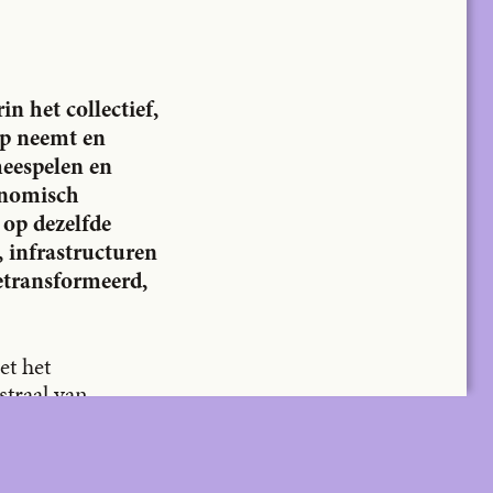
n het collectief,
ep neemt en
meespelen en
onomisch
 op dezelfde
, infrastructuren
etransformeerd,
et het
straal van
ie stemt tot