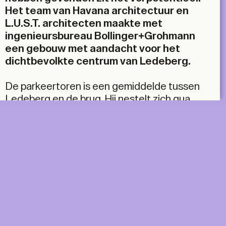
Het team van Havana architectuur en
L.U.S.T. architecten maakte met
ingenieursbureau Bollinger+Grohmann
een gebouw met aandacht voor het
dichtbevolkte centrum van Ledeberg.
De parkeertoren is een gemiddelde tussen
Ledeberg en de brug. Hij nestelt zich qua
hoogte in de stad, maar zoekt in programma
en uitzicht aansluiting bij de brug. Het team
zet randvoorwaarden op een slimme manier in,
waardoor de buurt minder gebukt gaat onder
de infrastructuur. Door het gebouw
gespiegeld weg te plooien van de steenweg
blijft een perk met waardevolle bomen
bewaard, iets wat in het versteende
Ledeberg meer dan gewenst is. Het zorgt er
ook voor dat het gebouw deels hoger kan