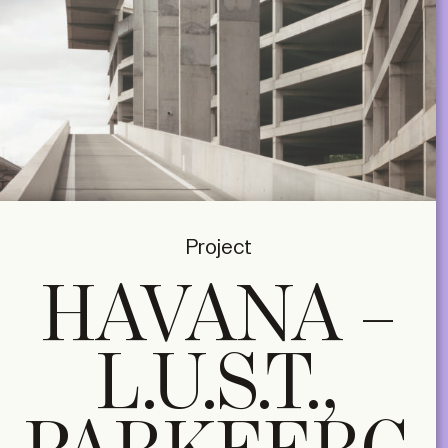
Project
HAVANA –
L.U.S.T.,