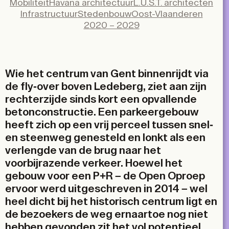
Mobiliteit
Havana architectuur
L.U.S.T. architecten
X
Infrastructuur
Stedenbouw
Oost-Vlaanderen
LinkedIn
2020 – 2029
Email
Wie het centrum van Gent binnenrijdt via
de fly-over boven Ledeberg, ziet aan zijn
rechterzijde sinds kort een opvallende
betonconstructie. Een parkeergebouw
heeft zich op een vrij perceel tussen snel-
en steenweg genesteld en lonkt als een
verlengde van de brug naar het
voorbijrazende verkeer. Hoewel het
gebouw voor een P+R – de Open Oproep
ervoor werd uitgeschreven in 2014 – wel
heel dicht bij het historisch centrum ligt en
de bezoekers de weg ernaartoe nog niet
hebben gevonden zit het vol potentieel.