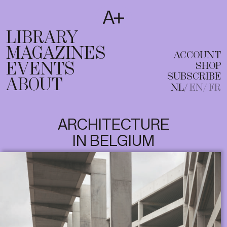
SUBSCRIBE
T
NL
EN
FR
LIBRARY
MAGAZINES
ACCOUNT
EVENTS
SHOP
SUBSCRIBE
ABOUT
NL
EN
FR
ARCHITECTURE
IN BELGIUM