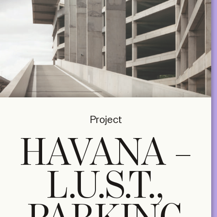
Project
HAVANA –
L.U.S.T.,