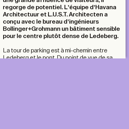
une grande affluence de visiteurs, il
regorge de potentiel. L’équipe d’Havana
Architectuur et L.U.S.T. Architecten a
conçu avec le bureau d’ingénieurs
Bollinger+Grohmann un bâtiment sensible
pour le centre plutôt dense de Ledeberg.
La tour de parking est à mi-chemin entre
Ledeberg et le pont. Du point de vue de sa
hauteur, elle se niche dans la ville, mais au
niveau du programme et de la vue, elle
cherche à se connecter au pont. L’équipe a
intelligemment mis en œuvre les conditions
marginales pour que le quartier soit moins
écrasé par l’infrastructure. En écartant le
bâtiment en miroir par rapport à la chaussée,
une parcelle plantée d’arbres remarquables a
été conservée – une approche