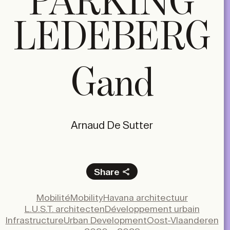
PARKING
LEDEBERG
Gand
Arnaud De Sutter
Share
Facebook
Mobilité
Mobility
Havana architectuur
X
L.U.S.T. architecten
Développement urbain
LinkedIn
Infrastructure
Urban Development
Oost-Vlaanderen