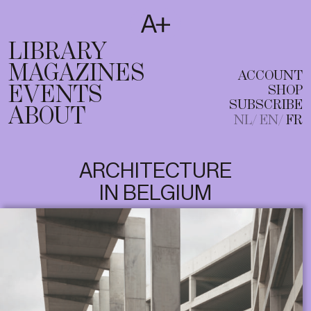
SUBSCRIBE
T
NL
EN
FR
LIBRARY
MAGAZINES
ACCOUNT
EVENTS
SHOP
SUBSCRIBE
ABOUT
NL
EN
FR
ARCHITECTURE
IN BELGIUM