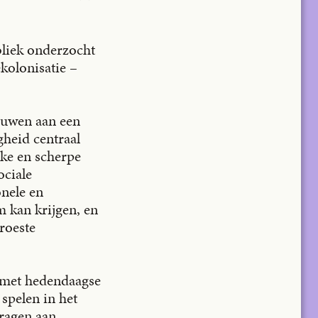
liek onderzocht
ekolonisatie –
bouwen aan een
subscribe
gheid centraal
jke en scherpe
ociale
onele en
m kan krijgen, en
roeste
ACCOUNT
SUBSCRIBE
SHOP
NL
EN
FR
t met hedendaagse
 spelen in het
dragen aan