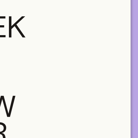
EK
W
R