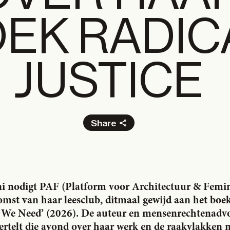
EK RADIC
JUSTICE
Share
Facebook
X
LinkedIn
Email
i nodigt PAF (Platform voor Architectuur & Femini
mst van haar leesclub, ditmaal gewijd aan het boek 
 We Need’ (2026)
. De auteur en
mensenrechtenadvo
rtelt die avond over haar werk en de raakvlakken 