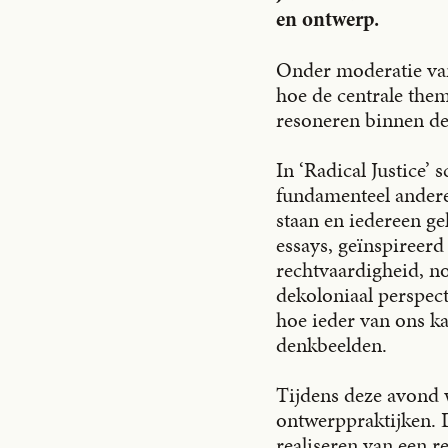
en ontwerp.
Onder moderatie va
hoe de centrale them
resoneren binnen de 
In ‘Radical Justice
fundamenteel andere 
staan en iedereen ge
essays, geïnspireerd
rechtvaardigheid, nod
dekoloniaal perspec
hoe ieder van ons ka
denkbeelden.
Tijdens deze avond 
LIBRARY
ontwerppraktijken. D
realiseren van een 