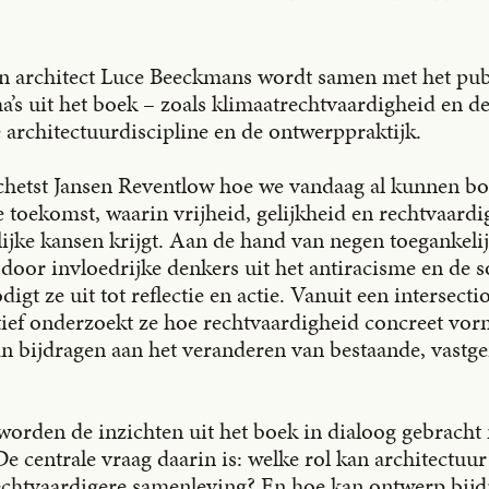
n architect Luce Beeckmans wordt samen met het pub
a’s uit het boek – zoals klimaatrechtvaardigheid en d
architectuurdiscipline en de ontwerppraktijk.
’ schetst Jansen Reventlow hoe we vandaag al kunnen 
toekomst, waarin vrijheid, gelijkheid en rechtvaardi
lijke kansen krijgt. Aan de hand van negen toegankeli
 door invloedrijke denkers uit het antiracisme en de s
igt ze uit tot reflectie en actie. Vanuit een intersecti
tief onderzoekt ze hoe rechtvaardigheid concreet vor
n bijdragen aan het veranderen van bestaande, vastge
worden de inzichten uit het boek in dialoog gebrach
e centrale vraag daarin is: welke rol kan architectuur
rechtvaardigere samenleving? En hoe kan ontwerp bij