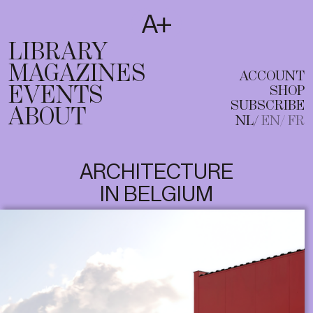
SUBSCRIBE
T
NL
EN
FR
LIBRARY
MAGAZINES
ACCOUNT
EVENTS
SHOP
SUBSCRIBE
ABOUT
NL
EN
FR
ARCHITECTURE
IN BELGIUM