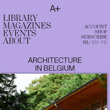
SUBSCRIBE
T
NL
EN
FR
LIBRARY
MAGAZINES
ACCOUNT
EVENTS
SHOP
SUBSCRIBE
ABOUT
NL
EN
FR
ARCHITECTURE
IN BELGIUM