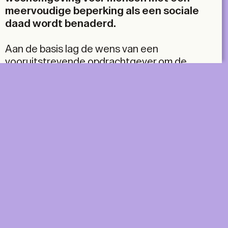
meervoudige beperking als een sociale
daad wordt benaderd.
Aan de basis lag de wens van een
vooruitstrevende opdrachtgever om de
inclusie van mensen met een beperking te
bevorderen door een levendig centrum te
creëren dat niet alleen verbonden is met de
natuur maar ook deel uitmaakt van de stad, in
plaats van naar de periferie te worden
verwezen. Daarom kocht de vereniging een
terrein in Ukkel, vlak bij het Zoniënwoud, om er
een woonomgeving te vestigen die verankerd
is in het alledaagse ritme van de woonwijk.
DIGITAL
PRINT &