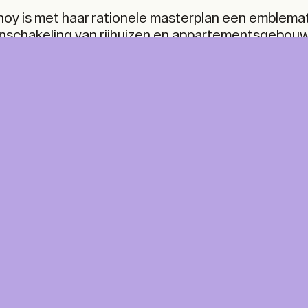
oy is met haar rationele masterplan een emblema
nschakeling van rijhuizen en appartementsgebou
sseling van particuliere tuinen, collectieve binne
ordt doorkruist door een organisch netwerk van 
NT &
A+ MORE
ITAL
A Print & Digital subscription, p
for every TA+LK.
For A+ aficionados.
ine access to the A+ Library
ne at home, five times a year.
0
/year
€
250,00
/year
CLASSIC
0
/year
STUDENT
0
/year