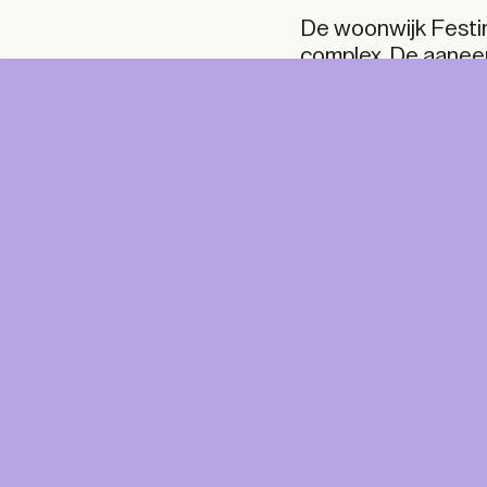
De woonwijk Festin
complex. De aanee
daartussen een afwi
publieke parken, w
DIGITAL
PRI
DIG
Unlimited online access to the A+ Library.
Student: for students, researchers and
interns.
Unlimited onl
Institution: for libraries, schools and
and A+ Magazi
institutions with multiple readers.
€
99,00
/year
€
129,0
CLASSIC
€
49,00
/year
€
65,0
STUDENT
€
149,00
/year
€
195,0