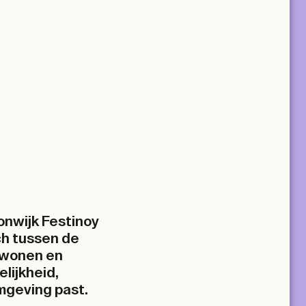
onwijk Festinoy
ch tussen de
 wonen en
lijkheid,
mgeving past.