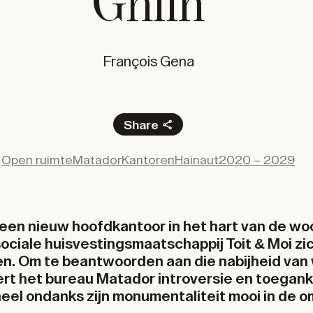
Ghlin
François Gena
Share
Facebook
Open ruimte
Matador
Kantoren
Hainaut
2020 – 2029
X
LinkedIn
Email
een nieuw hoofdkantoor in het hart van de wo
 sociale huisvestingsmaatschappij Toit & Moi zi
n. Om te beantwoorden aan die nabijheid van
t het bureau Matador introversie en toeganke
eel ondanks zijn monumentaliteit mooi in de o