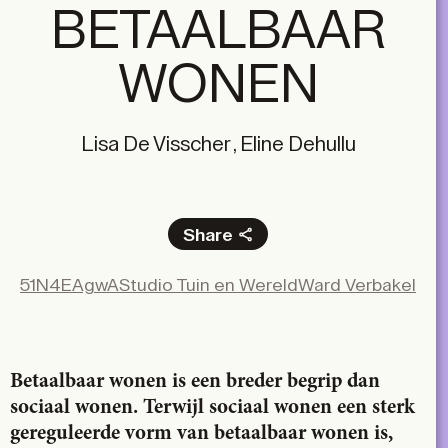
BETAALBAAR
WONEN
Lisa De Visscher , Eline Dehullu
Share
Facebook
51N4E
AgwA
Studio Tuin en Wereld
Ward Verbakel
X
LinkedIn
Email
Betaalbaar wonen is een breder begrip dan
sociaal wonen. Terwijl sociaal wonen een sterk
gereguleerde vorm van betaalbaar wonen is,