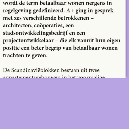
wordt de term betaalbaar wonen nergens in
regelgeving gedefinieerd.
A+
ging in gesprek
met zes verschillende betrokkenen –
architecten, coöperaties, een
stadsontwikkelingsbedrijf en een
projectontwikkelaar – die elk vanuit hun eigen
positie een beter begrip van betaalbaar wonen
trachten te geven.
De Scandinaviëblokken bestaan uit twee
appartementsgebouwen in het voormalige
havengebied in Gent met meer dan 300
woningen. Deze werden in de jaren 1960 als
sociaal koopwoningproject gebouwd door een
private ontwikkelaar voor personen met een laag
inkomen. Ook vandaag zijn de bewoners
nagenoeg allemaal eigenaar maar economisch
fragiel, waardoor de nodige renovatie van de