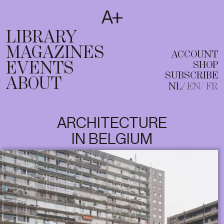
SUBSCRIBE
T
NL
EN
FR
LIBRARY
MAGAZINES
ACCOUNT
EVENTS
SHOP
SUBSCRIBE
ABOUT
NL
EN
FR
ARCHITECTURE
IN BELGIUM