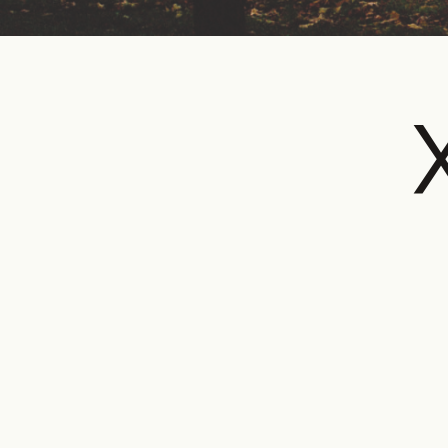
DIGITAL
PRI
DIG
Unlimited online access to the A+ Library.
Student: for students, researchers and
interns.
Unlimited onl
Institution: for libraries, schools and
and A+ Magazi
institutions with multiple readers.
€
99,00
/year
€
129,0
CLASSIC