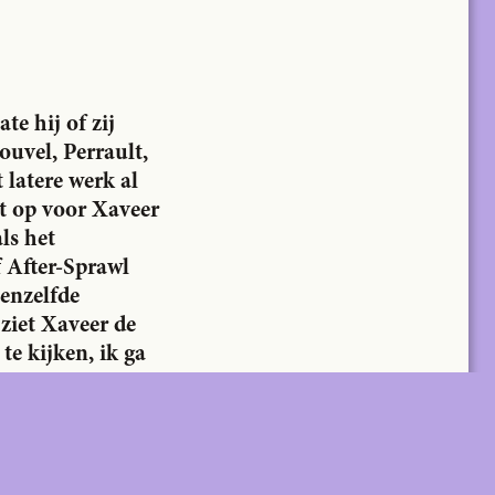
e hij of zij
ouvel, Perrault,
Subscrib
Subscribe
 latere werk al
e
et op voor Xaveer
ls het
 After-Sprawl
eenzelfde
 ziet Xaveer de
te kijken, ik ga
t in Parijs. De
k als een