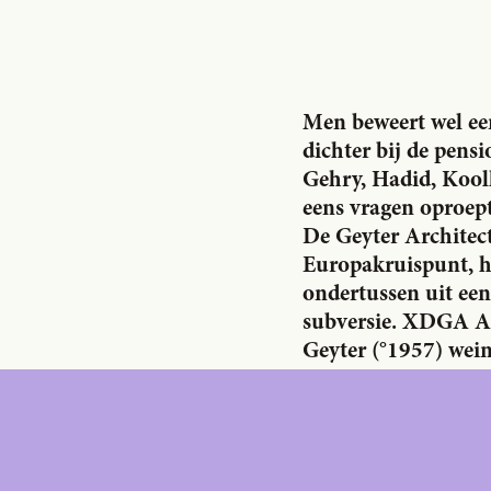
€
49,00
/year
€
65,0
STUDENT
€
149,00
/year
€
195,0
INSTITUTION
INSTITUTIO
Men beweert wel een
dichter bij de pensi
Subscrib
Gehry, Hadid, Koolh
e
eens vragen oproept
De Geyter Architect
Europakruispunt, 
ondertussen uit een
subversie. XDGA Arc
Geyter (°1957) weini
gewoon verder.’
Veronique Patteeuw 
toenmalige directeu