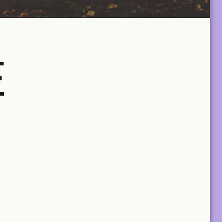
E
A+ MANY
lus two tickets
Two Print & Digital subscriptions, plus twenty
tickets to be used across all TA+LKS.
For architectural practices and teams.
€
650,00
/year
MANY