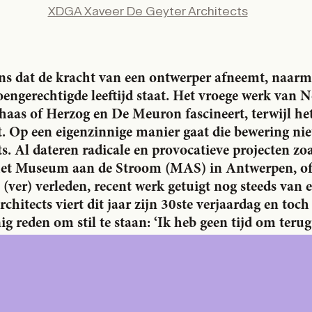
0
/year
Facebook
STUDENT
XDGA Xaveer De Geyter Architects
X
0
/year
LinkedIn
N
Email
s dat de kracht van een ontwerper afneemt, naarmat
oengerechtigde leeftijd staat. Het vroege werk van N
Subscrib
aas of Herzog en De Meuron fascineert, terwijl het
e
. Op een eigenzinnige manier gaat die bewering ni
s. Al dateren radicale en provocatieve projecten zoa
het Museum aan de Stroom (MAS) in Antwerpen, of
 (ver) verleden, recent werk getuigt nog steeds van 
hitects viert dit jaar zijn 30ste verjaardag en toch
g reden om stil te staan: ‘Ik heb geen tijd om terug 
– In 2004 gaf je een lezing in het Palais de Chaillo
r, Francis Rambert, introduceerde je aan het publie