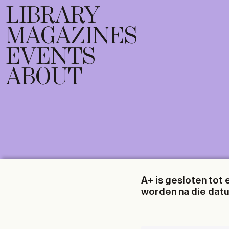
LIBRARY
MAGAZINES
EVENTS
ABOUT
A+ is gesloten tot 
worden na die dat