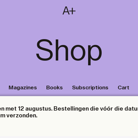
SUBSCRIBE
T
NL
EN
FR
Shop
Magazines
Books
Subscriptions
Cart
en met 12 augustus. Bestellingen die vóór die datu
um verzonden.