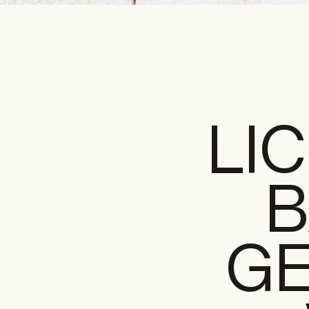
LI
B
GE