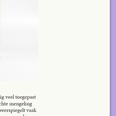
g veel toegepast
chte mengeling
weerspiegelt vaak