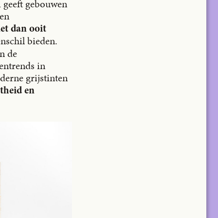
ei geeft gebouwen
 en
et dan ooit
nschil bieden.
en de
rentrends in
derne grijstinten
htheid en