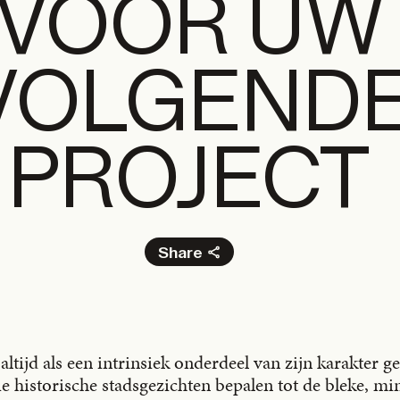
VOOR UW
VOLGEND
PROJECT
Share
Facebook
X
LinkedIn
 altijd als een intrinsiek onderdeel van zijn karakter 
Email
 historische stadsgezichten bepalen tot de bleke, mi