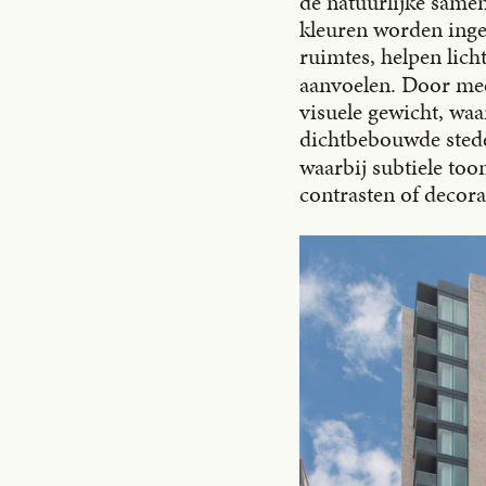
de natuurlijke samen
kleuren worden inge
ruimtes, helpen lic
aanvoelen. Door meer
visuele gewicht, wa
dichtbebouwde stede
waarbij subtiele too
contrasten of decor