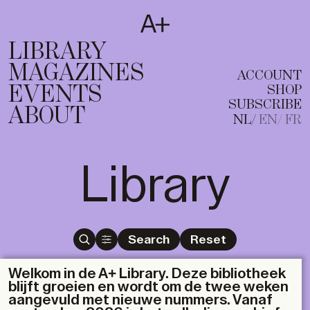
SUBSCRIBE
T
NL
EN
FR
LIBRARY
MAGAZINES
ACCOUNT
EVENTS
SHOP
SUBSCRIBE
ABOUT
NL
EN
FR
Library
Search
Reset
Welkom in de A+ Library. Deze bibliotheek
blijft groeien en wordt om de twee weken
aangevuld met nieuwe nummers. Vanaf