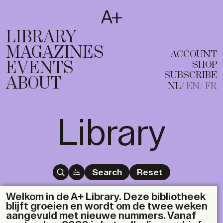
SUBSCRIBE
T
NL
EN
FR
LIBRARY
MAGAZINES
ACCOUNT
EVENTS
SHOP
SUBSCRIBE
ABOUT
NL
EN
FR
Library
Search
Reset
Welkom in de A+ Library. Deze bibliotheek
blijft groeien en wordt om de twee weken
aangevuld met nieuwe nummers. Vanaf