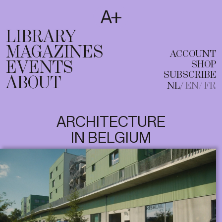
SUBSCRIBE
T
NL
EN
FR
LIBRARY
MAGAZINES
ACCOUNT
EVENTS
SHOP
SUBSCRIBE
ABOUT
NL
EN
FR
ARCHITECTURE
IN BELGIUM