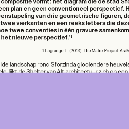
compositie vormt: het diagram die de stad Sf
s een plan en geen conventioneel perspectief. H
enstapeling van drie geometrische figuren, d
, twee vierkanten en een reeks letters die deze
s hoe twee conventies in één gravure samenkom
 het nieuwe perspectief.’
1
Lagrange,T., (2018). The Matrix Project. Ar
1
de landschap rond Sforzinda glooiendere heuvel
e, lijkt de Shelter van Alt architectuur zich op een
er in het omringende groen te nestelen. Zeker wann
octagonale plan van het paviljoen en de manier waa
eving vanuit verschillende perspectieven gade te s
woorden uit de bovenstaande quote van dezelfde ha
NT &
A+ MORE
er. Thierry Lagrange incorporeert namelijk 3 perso
zoeker. Een verwevenheid die voelbaar wordt zow
ITAL
beleving van het gebouw.
A Print & Digital subscription, p
for every TA+LK.