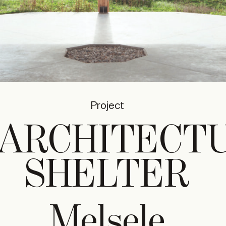
Project
 ARCHITECT
SHELTER
Melsele