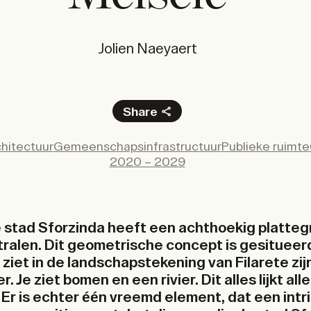
Jolien Naeyaert
Share
Facebook
hitectuur
Gemeenschapsinfrastructuur
Publieke ruimte
X
2020 – 2029
LinkedIn
Email
 stad Sforzinda heeft een achthoekig platte
ralen. Dit geometrische concept is gesitueerd
 ziet in de landschapstekening van Filarete zij
. Je ziet bomen en een rivier. Dit alles lijkt al
Er is echter één vreemd element, dat een int