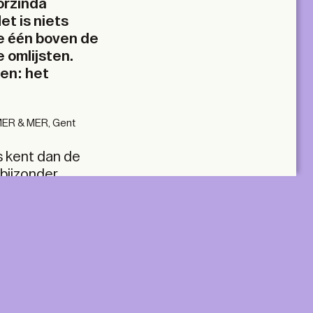
orzinda
et is niets
e één boven de
 omlijsten.
en: het
aMER & MER, Gent
s kent dan de
 bijzonder
eer je je oog
rtoe ze je
laan. Niet
nd als de
A+ MANY
nae: architect,
el in het
lus two tickets
Two Print & Digital subscriptions, plus twenty
tickets to be used across all TA+LKS.