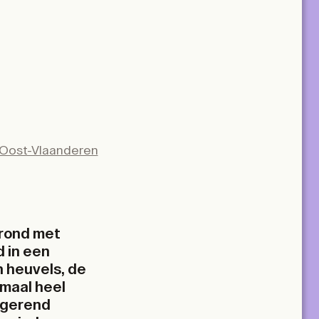
Oost-Vlaanderen
grond met
 in een
n heuvels, de
lemaal heel
rigerend