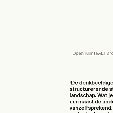
Open ruimte
ALT arc
‘De denkbeeldige
structurerende st
landschap. Wat je
één naast de ander
vanzelfsprekend. 