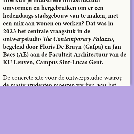
Hoe kun je industriële infrastructuur
omvormen en hergebruiken om er een
hedendaags stadsgebouw van te maken, met
een mix aan wonen en werken? Dat was in
2023 het centrale vraagstuk in de
ontwerpstudio
The Contemporary Palazzo
,
begeleid door Floris De Bruyn (Gafpa) en Jan
Baes (AE) aan de Faculteit Architectuur van de
KU Leuven, Campus Sint-Lucas Gent.
De concrete site voor de ontwerpstudio waarop
de masterstudenten moesten werken, was het
Mexico-eiland in het noorden van Antwerpen.
Dit voormalige havengebied wordt gekenmerkt
door industriële loodsen en verlaten
opslagplaatsen. Om gezinnen met kinderen in het
centrum van de stad te houden, wil Antwerpen
van het eiland een nieuwe, levendige woonwijk