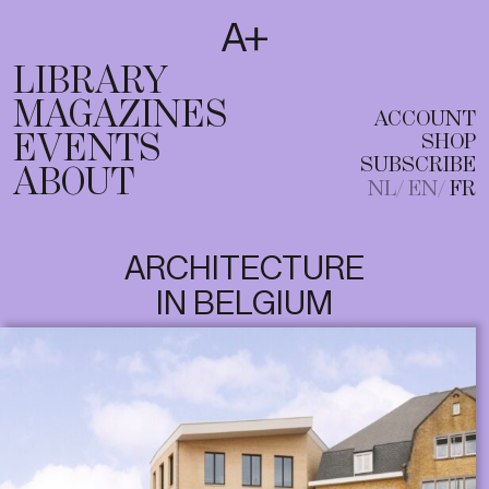
SUBSCRIBE
T
NL
EN
FR
LIBRARY
MAGAZINES
ACCOUNT
EVENTS
SHOP
SUBSCRIBE
ABOUT
NL
EN
FR
ARCHITECTURE
IN BELGIUM