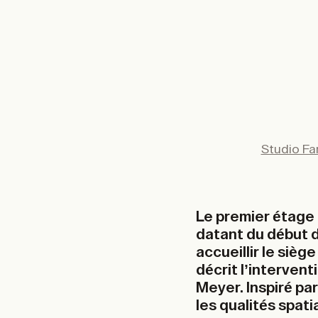
Studio Far
Le premier étage
datant du début d
accueillir le siè
décrit l’interven
Meyer. Inspiré par
les qualités spati