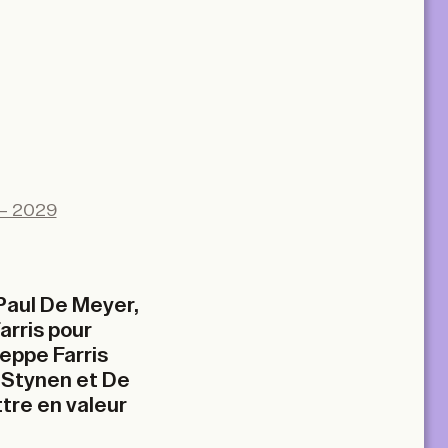
– 2029
Paul De Meyer,
arris pour
seppe Farris
 Stynen et De
ttre en valeur