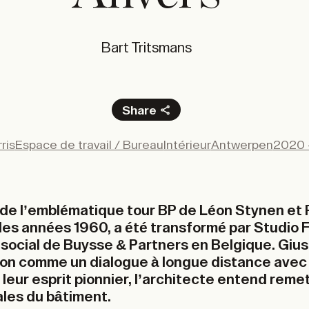
Bart Tritsmans
Share
Facebook
ris
Espace de travail / Bureau
Intérieur
Antwerpen
2020 
X
LinkedIn
Email
 de l’emblématique tour BP de Léon Stynen et 
es années 1960, a été transformé par Studio F
ge social de Buysse & Partners en Belgique. Giu
tion comme un dialogue à longue distance avec
 leur esprit pionnier, l’architecte entend reme
ales du bâtiment.