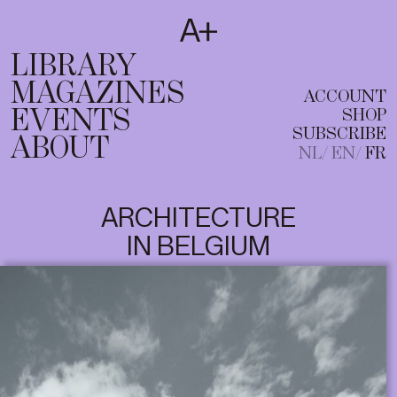
SUBSCRIBE
T
NL
EN
FR
LIBRARY
MAGAZINES
ACCOUNT
EVENTS
SHOP
SUBSCRIBE
ABOUT
NL
EN
FR
ARCHITECTURE
IN BELGIUM