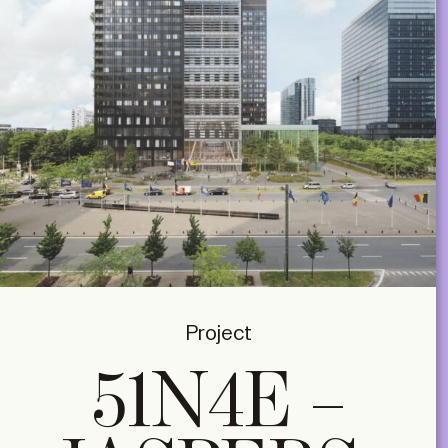
Project
51N4E –