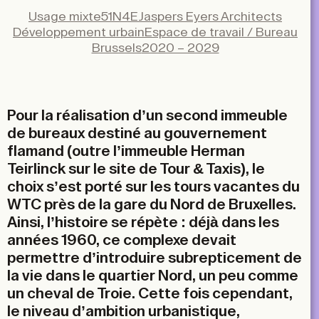
Facebook
Usage mixte
51N4E
Jaspers Eyers Architects
X
Développement urbain
Espace de travail / Bureau
LinkedIn
Brussels
2020 – 2029
Email
Pour la réalisation d’un second immeuble
de bureaux destiné au gouvernement
flamand (outre l’immeuble Herman
Teirlinck sur le site de Tour & Taxis), le
choix s’est porté sur les tours vacantes du
WTC près de la gare du Nord de Bruxelles.
Ainsi, l’histoire se répète : déjà dans les
années 1960, ce complexe devait
permettre d’introduire subrepticement de
la vie dans le quartier Nord, un peu comme
un cheval de Troie. Cette fois cependant,
le niveau d’ambition urbanistique,