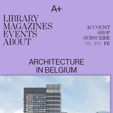
SUBSCRIBE
T
NL
EN
FR
LIBRARY
MAGAZINES
ACCOUNT
EVENTS
SHOP
SUBSCRIBE
ABOUT
NL
EN
FR
ARCHITECTURE
IN BELGIUM