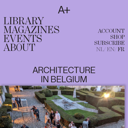
SUBSCRIBE
T
NL
EN
FR
LIBRARY
MAGAZINES
ACCOUNT
EVENTS
SHOP
SUBSCRIBE
ABOUT
NL
EN
FR
ARCHITECTURE
IN BELGIUM