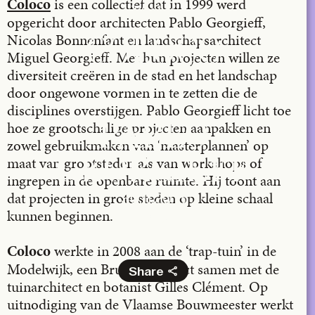
is een collectief dat in 1999 werd
Coloco
TA+LK
opgericht door architecten Pablo Georgieff,
Nicolas Bonnenfant en landschapsarchitect
COLOCO
Miguel Georgieff. Met hun projecten willen ze
diversiteit creëren in de stad en het landschap
door ongewone vormen in te zetten die de
disciplines overstijgen. Pablo Georgieff licht toe
hoe ze grootschalige projecten aanpakken en
PABLO
zowel gebruikmaken van ‘masterplannen’ op
GEORGIEFF
maat van grootsteden als van workshops of
ingrepen in de openbare ruimte. Hij toont aan
dat projecten in grote steden op kleine schaal
30.11.2015
kunnen beginnen.
Bozar
werkte in 2008 aan de ‘trap-tuin’ in de
Coloco
Modelwijk, een Brussels project samen met de
Share
tuinarchitect en botanist Gilles Clément. Op
Facebook
uitnodiging van de Vlaamse Bouwmeester werkt