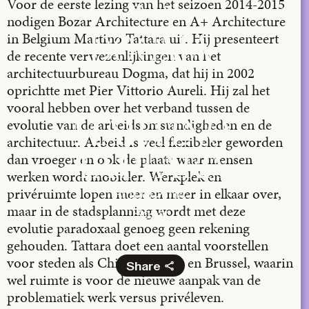
Voor de eerste lezing van het seizoen 2014-2015
TA+LK
nodigen Bozar Architecture en A+ Architecture
in Belgium Martino Tattara uit. Hij presenteert
DOGMA
de recente verwezenlijkingen van het
architectuurbureau Dogma, dat hij in 2002
oprichtte met Pier Vittorio Aureli. Hij zal het
vooral hebben over het verband tussen de
evolutie van de arbeidsomstandigheden en de
MARTINO
architectuur. Arbeid is veel flexibeler geworden
dan vroeger en ook de plaats waar mensen
TATTARA
werken wordt mobieler. Werkplek en
privéruimte lopen meer en meer in elkaar over,
30.09.2014
maar in de stadsplanning wordt met deze
Bozar
evolutie paradoxaal genoeg geen rekening
gehouden. Tattara doet een aantal voorstellen
voor steden als Chicago, Tallin en Brussel, waarin
Share
wel ruimte is voor de nieuwe aanpak van de
Facebook
problematiek werk versus privéleven.