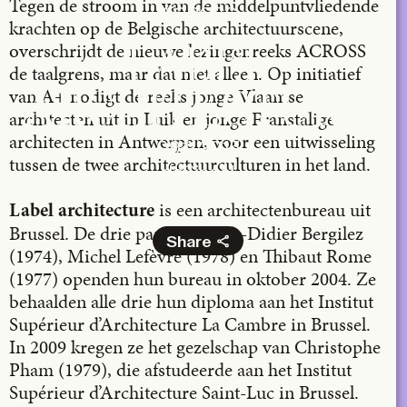
Tegen de stroom in van de middelpuntvliedende
ACROSS
krachten op de Belgische architectuurscene,
overschrijdt de nieuwe lezingenreeks ACROSS
LABEL
de taalgrens, maar dat niet alleen. Op initiatief
van A+ nodigt de reeks jonge Vlaamse
ARCHITECTURE
architecten uit in Luik en jonge Franstalige
architecten in Antwerpen, voor een uitwisseling
09.11.2015
tussen de twee architectuurculturen in het land.
deSingel
is een architectenbureau uit
Label architecture
Brussel. De drie partners, Jean-Didier Bergilez
Share
(1974), Michel Lefèvre (1978) en Thibaut Rome
(1977) openden hun bureau in oktober 2004. Ze
Facebook
behaalden alle drie hun diploma aan het Institut
X
Supérieur d’Architecture La Cambre in Brussel.
LinkedIn
In 2009 kregen ze het gezelschap van Christophe
Email
Pham (1979), die afstudeerde aan het Institut
Supérieur d’Architecture Saint-Luc in Brussel.