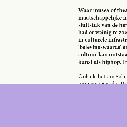
€
149,00
/year
€
195,0
Waar musea of theat
INSTITUTION
INSTITUTIO
maatschappelijke in
sluitstuk van de he
had er weinig te zo
Subscrib
in culturele infras
e
‘belevingswaarde’ é
cultuur kan ontsta
kunst als hiphop. I
Ook als het om zo’n 
toonaangevende ‘104
buurten van Parijs. 
straat is er nog ste
24/24. Ook Leuven, 
op de troeven van he