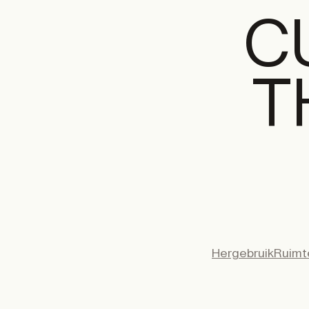
C
T
DIGITAL
PRI
DIG
Unlimited online access to the A+ Library.
Student: for students, researchers and
interns.
Unlimited onl
Institution: for libraries, schools and
and A+ Magazi
institutions with multiple readers.
Hergebruik
Ruimte
€
99,00
/year
€
129,0
CLASSIC
€
49,00
/year
€
65,0
STUDENT