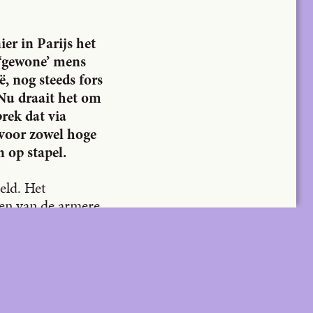
er in Parijs het
 ‘gewone’ mens
ë, nog steeds fors
Subscrib
Subscribe
 Nu draait het om
e
rek dat via
voor zowel hoge
 op stapel.
eld. Het
een van de armere
eel bouwblok. Die
naast elkaar,
lekken die surfen