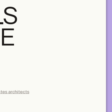
LS
CE
A+ MANY
lus two tickets
Two Print & Digital subscriptions, plus twenty
tickets to be used across all TA+LKS.
For architectural practices and teams.
tes architects
€
650,00
/year
MANY