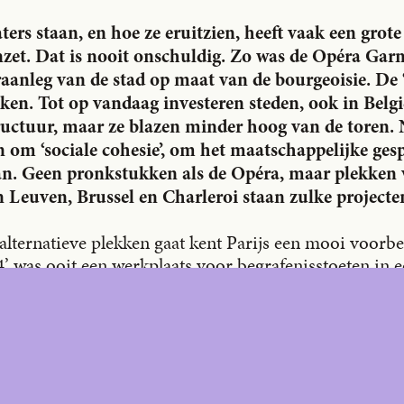
0
/year
ers staan, en hoe ze eruitzien, heeft vaak een grote
N
zet. Dat is nooit onschuldig. Zo was de Opéra Garni
raanleg van de stad op maat van de bourgeoisie. De
eken. Tot op vandaag investeren steden, ook in Belgi
Subscrib
tructuur, maar ze blazen minder hoog van de toren.
e
n om ‘sociale cohesie’, om het maatschappelijke gesp
an. Geen pronkstukken als de Opéra, maar plekken 
n Leuven, Brussel en Charleroi staan zulke projecten
alternatieve plekken gaat kent Parijs een mooi voorbe
’ was ooit een werkplaats voor begrafenisstoeten in 
Het doorsnijdt als een lange straat met ateliers een h
eds, maar nu staan hiphop en hoge kunst er broederlijk 
Brussel en Charleroi werken aan zulke verbindende p
t historische erfgoed.