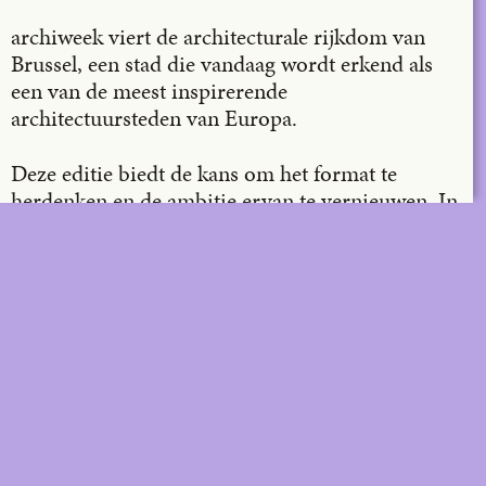
LinkedIn
archiweek viert de architecturale rijkdom van
Email
Brussel, een stad die vandaag wordt erkend als
een van de meest inspirerende
architectuursteden van Europa.
Deze editie biedt de kans om het format te
herdenken en de ambitie ervan te vernieuwen. In
plaats van zich te beperken tot één week, spreidt
het programma zich uit over de vier weekends
van juni. Het zet 12 projecten, genomineerd voor
de
, in
Brussels Architecture Prize 2025 (BAP)
de kijker als illustraties van de Brusselse
architecturale kwaliteit.