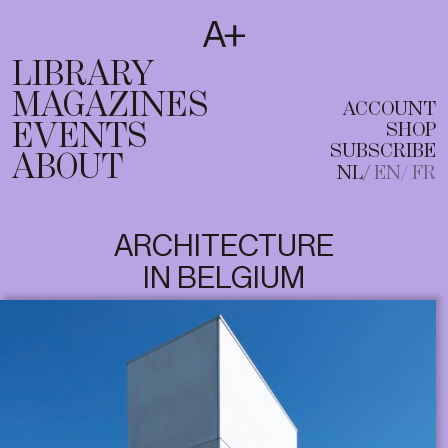
SUBSCRIBE
T
NL
EN
FR
LIBRARY
MAGAZINES
ACCOUNT
EVENTS
SHOP
SUBSCRIBE
ABOUT
NL
EN
FR
ARCHITECTURE
IN BELGIUM