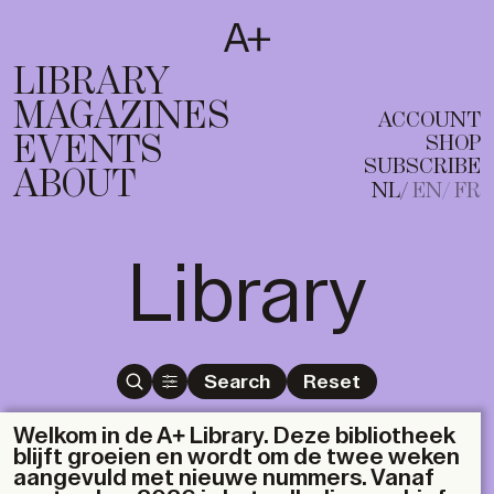
SUBSCRIBE
T
NL
EN
FR
LIBRARY
MAGAZINES
ACCOUNT
EVENTS
SHOP
SUBSCRIBE
ABOUT
NL
EN
FR
Library
Search
Reset
Welkom in de A+ Library. Deze bibliotheek
blijft groeien en wordt om de twee weken
aangevuld met nieuwe nummers. Vanaf