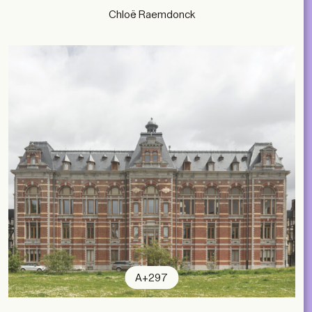
Chloë Raemdonck
A+297