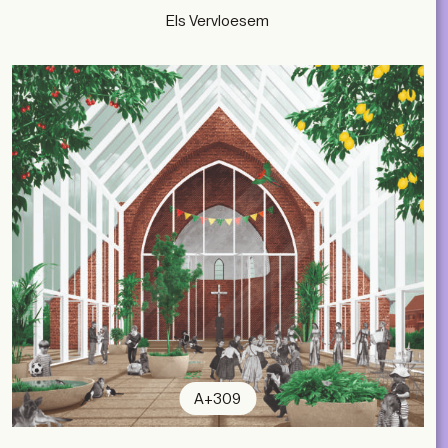
Els Vervloesem
A+309