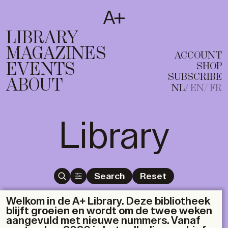
SUBSCRIBE
T
NL
EN
FR
LIBRARY
MAGAZINES
ACCOUNT
EVENTS
SHOP
SUBSCRIBE
ABOUT
NL
EN
FR
Library
Search
Reset
Welkom in de A+ Library. Deze bibliotheek
blijft groeien en wordt om de twee weken
aangevuld met nieuwe nummers. Vanaf