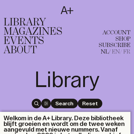
SUBSCRIBE
T
NL
EN
FR
LIBRARY
MAGAZINES
ACCOUNT
EVENTS
SHOP
SUBSCRIBE
ABOUT
NL
EN
FR
Library
Search
Reset
Welkom in de A+ Library. Deze bibliotheek
blijft groeien en wordt om de twee weken
aangevuld met nieuwe nummers. Vanaf