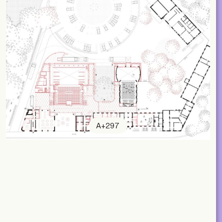
A+297