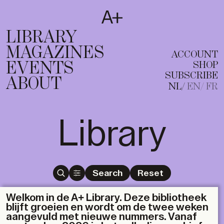
SUBSCRIBE
T
NL
EN
FR
LIBRARY
MAGAZINES
ACCOUNT
EVENTS
SHOP
SUBSCRIBE
ABOUT
NL
EN
FR
Library
Search
Reset
Welkom in de A+ Library. Deze bibliotheek
blijft groeien en wordt om de twee weken
aangevuld met nieuwe nummers. Vanaf